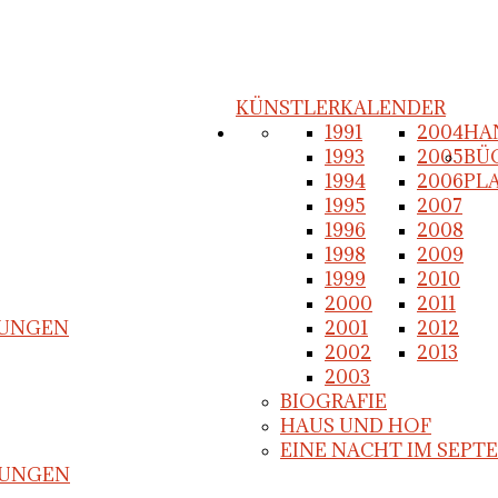
KÜNSTLERKALENDER
1991
2004
HA
1993
2005
BÜ
1994
2006
PL
1995
2007
1996
2008
1998
2009
1999
2010
2000
2011
NUNGEN
2001
2012
2002
2013
2003
BIOGRAFIE
HAUS UND HOF
EINE NACHT IM SEPTE
NUNGEN